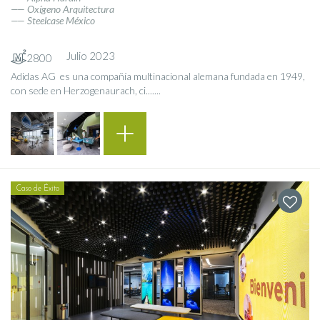
Oxígeno Arquitectura
Steelcase México
Julio 2023
2800
Adidas AG ​ es una compañía multinacional alemana fundada en 1949,
con sede en Herzogenaurach, ci.......
Caso de Éxito