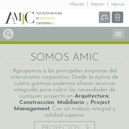
Afiliación
Registro
Ingresar
Abrir
Menú
SOMOS AMIC
Agrupamos a las principales empresas del
interiorismo corporativo. Desde la óptica de
cuatro gremios podemos ofrecer servicios
integrales para cubrir las necesidades de
cualquier proyecto en
Arquitectura
,
Construcción
,
Mobiliario
y
Project
Management
. Con un trabajo integral y
calidad superior.
PROYECTOS