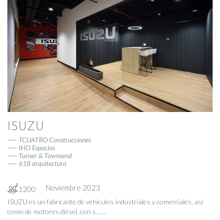
ISUZU
TCUATRO Construcciones
IHO Espacios
Turner & Townsend
618 arquitectura
Noviembre 2023
1200
ISUZU es un fabricante de vehículos industriales y comerciales, así
como de motores diésel, con s.......