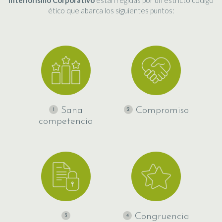
Interiorismo Corporativo
están regidas por un estricto código
ético que abarca los siguientes puntos:
Sana
Compromiso
1
2
competencia
Congruencia
3
4