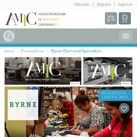
Afiliación
Registro
Ingresar
Abrir
Menú
Inicio
Proveedores
Byrne Electrical Specialists
PROVEEDOR
CERTIFICADO