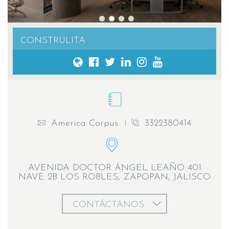
CONSTRULITA
America Corpus
3322380414
AVENIDA DOCTOR ÁNGEL LEAÑO 401
NAVE 2B LOS ROBLES, ZAPOPAN, JALISCO
CONTÁCTANOS