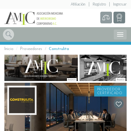
Afiliación
Registro
Ingresar
Abrir
Menú
Inicio
Proveedores
Construlita
PROVEEDOR
CERTIFICADO