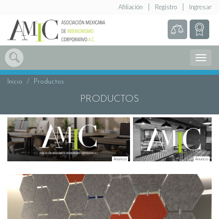
Afiliación
Registro
Ingresar
Abrir
Menú
Inicio
Productos
PRODUCTOS