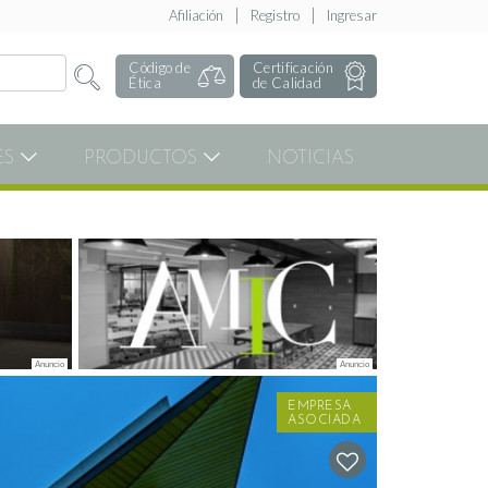
Afiliación
Registro
Ingresar
Código de
Certificación
Ética
de Calidad
ES
PRODUCTOS
NOTICIAS
EMPRESA
ASOCIADA