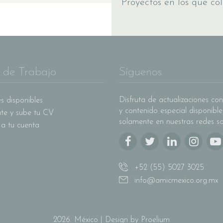
Proyectos en los que c
 de Trabajo
Síguenos
Disfruta de actualizaciones con
s disponibles
y contenido especial disponible
ate y sube tu CV
solamente en nuestras redes so
 a tu cuenta
+52 (55) 5027 3025
info@amicmexico.org.mx
2026. México | Design by Proelium