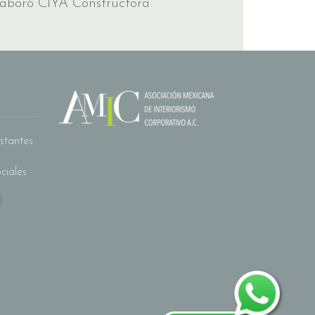
olaboró CIYA Constructora
stantes
ciales