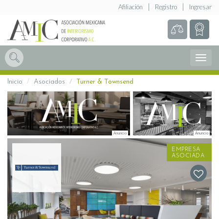
Afiliación
Registro
Ingresar
Abrir
Menú
Inicio
Asociados
Turner & Townsend
EMPRESA
ASOCIADA