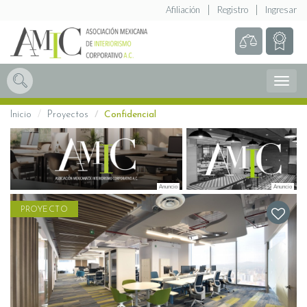
Afiliación
Registro
Ingresar
Abrir
Menú
Inicio
Proyectos
Confidencial
PROYECTO