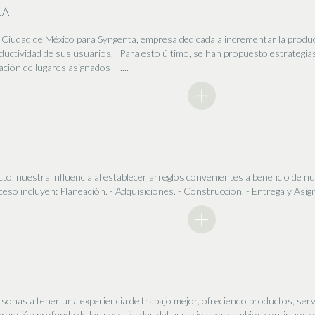
RA
n Ciudad de México para Syngenta, empresa dedicada a incrementar la produc
oductividad de sus usuarios. Para esto último, se han propuesto estrategia
ación de lugares asignados – ....
to, nuestra influencia al establecer arreglos convenientes a beneficio de nu
so incluyen: Planeación. - Adquisiciones. - Construcción. - Entrega y Asigna
sonas a tener una experiencia de trabajo mejor, ofreciendo productos, serv
rensión profunda de las necesidades del usuario y los cambios continuos e