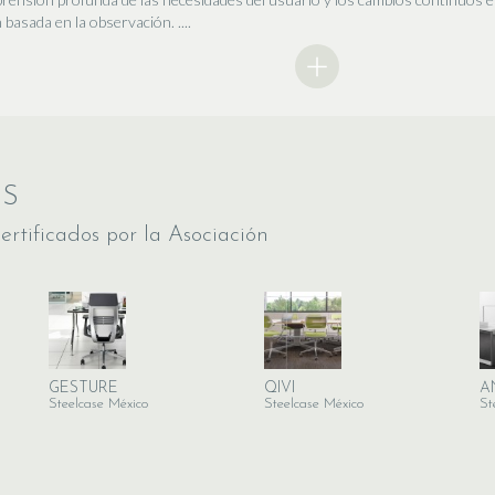
 basada en la observación. ....
OS
ertificados por la Asociación
GESTURE
QIVI
A
Steelcase México
Steelcase México
St