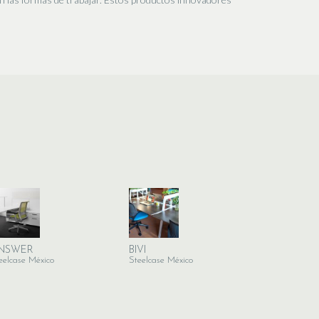
NSWER
BIVI
eelcase México
Steelcase México