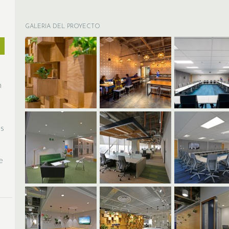
GALERIA DEL PROYECTO
n
és
e