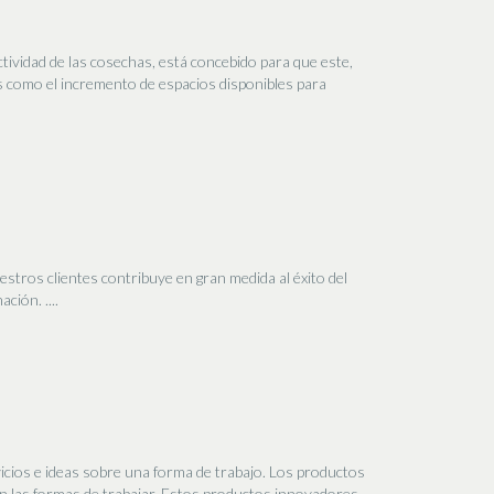
tividad de las cosechas, está concebido para que este,
s como el incremento de espacios disponibles para
estros clientes contribuye en gran medida al éxito del
ción. ....
icios e ideas sobre una forma de trabajo. Los productos
n las formas de trabajar. Estos productos innovadores