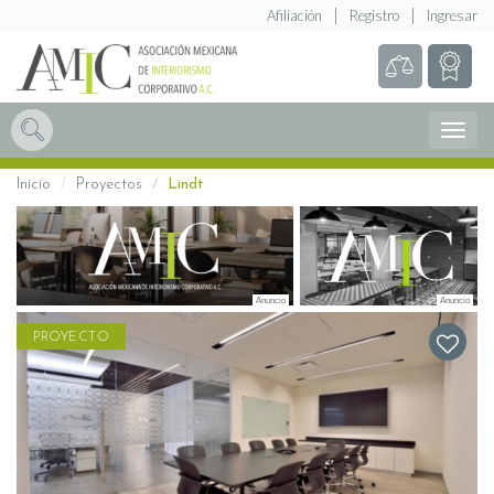
Afiliación
Registro
Ingresar
Abrir
Menú
Inicio
Proyectos
Lindt
PROYECTO