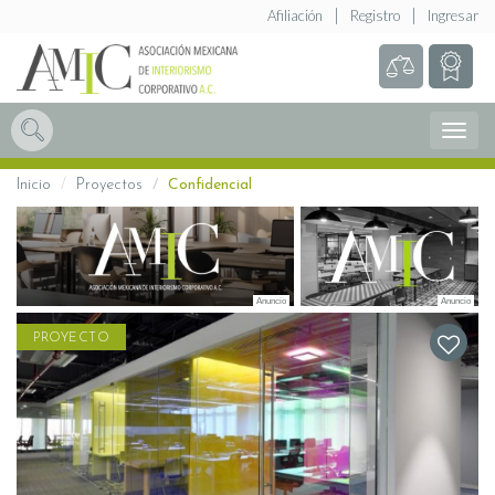
Afiliación
Registro
Ingresar
Abrir
Menú
Inicio
Proyectos
Confidencial
PROYECTO