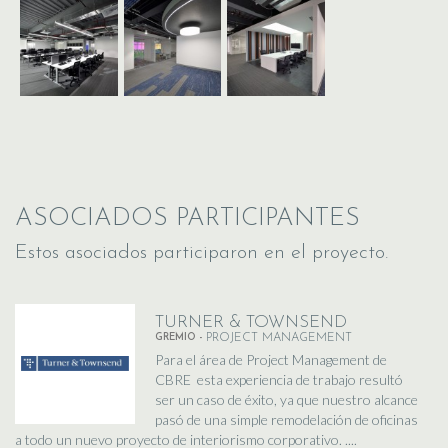
ASOCIADOS PARTICIPANTES
Estos asociados participaron en el proyecto.
TURNER & TOWNSEND
GREMIO -
PROJECT MANAGEMENT
Para el área de Project Management de
CBRE esta experiencia de trabajo resultó
ser un caso de éxito, ya que nuestro alcance
pasó de una simple remodelación de oficinas
a todo un nuevo proyecto de interiorismo corporativo. ....