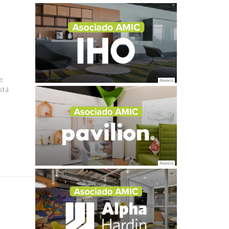
e
stá