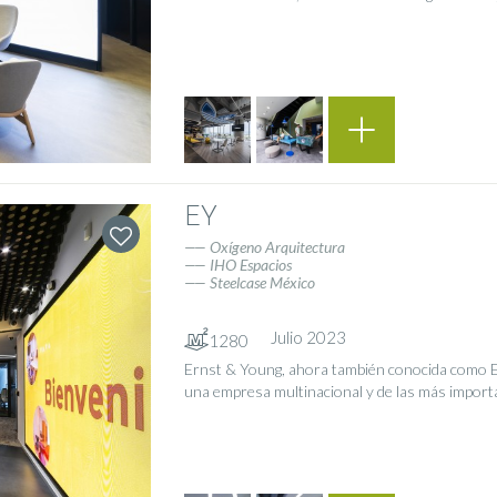
EY
Oxígeno Arquitectura
IHO Espacios
Steelcase México
Julio 2023
1280
Ernst & Young, ahora también conocida como 
una empresa multinacional y de las más important