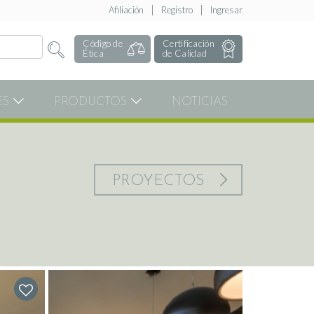
Afiliación
Registro
Ingresar
Código de
Certificación
Ética
de Calidad
ES
PRODUCTOS
NOTICIAS
PROYECTOS