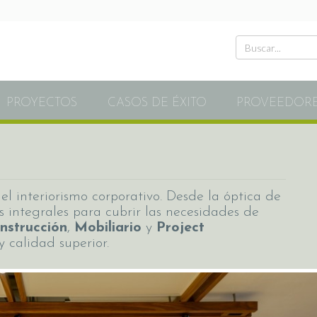
PROYECTOS
CASOS DE ÉXITO
PROVEEDOR
l interiorismo corporativo. Desde la óptica de
s integrales para cubrir las necesidades de
nstrucción
,
Mobiliario
y
Project
y calidad superior.