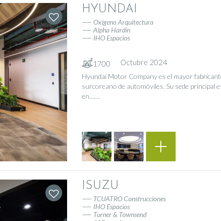
HYUNDAI
Oxígeno Arquitectura
Alpha Hardin
IHO Espacios
Octubre 2024
1700
Hyundai Motor Company es el mayor fabricant
surcoreano de automóviles. Su sede principal e
en.......
ISUZU
TCUATRO Construcciones
IHO Espacios
Turner & Townsend