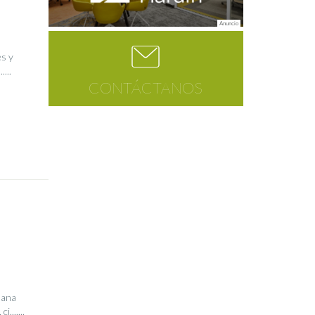
es y
...
CONTÁCTANOS
mana
......