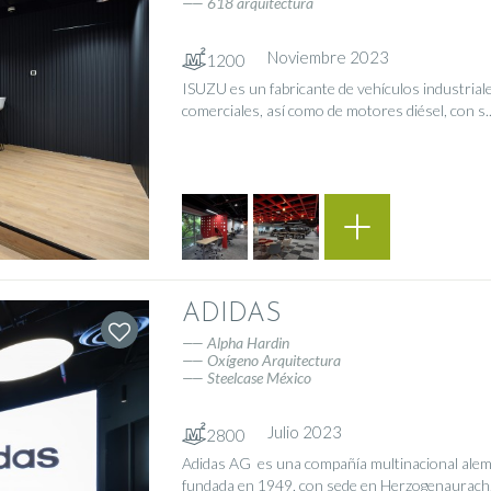
618 arquitectura
Noviembre 2023
1200
ISUZU es un fabricante de vehículos industrial
comerciales, así como de motores diésel, con s....
ADIDAS
Alpha Hardin
Oxígeno Arquitectura
Steelcase México
Julio 2023
2800
Adidas AG ​ es una compañía multinacional ale
fundada en 1949, con sede en Herzogenaurach, ci.