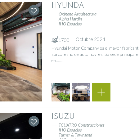
HYUNDAI
Oxígeno Arquitectura
Alpha Hardin
IHO Espacios
Octubre 2024
1700
Hyundai Motor Company es el mayor fabricant
surcoreano de automóviles. Su sede principal e
en.......
ISUZU
TCUATRO Construcciones
IHO Espacios
Turner & Townsend