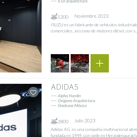
618 arquitectura
Noviembre 2023
1200
ISUZU es un fabricante de vehículos industrial
comerciales, así como de motores diésel, con s....
ADIDAS
Alpha Hardin
Oxígeno Arquitectura
Steelcase México
Julio 2023
2800
Adidas AG ​ es una compañía multinacional ale
fundada en 1949, con sede en Herzogenaurach, ci.