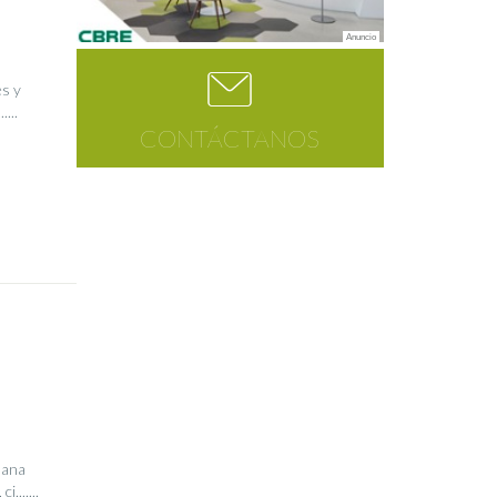
es y
...
CONTÁCTANOS
mana
......