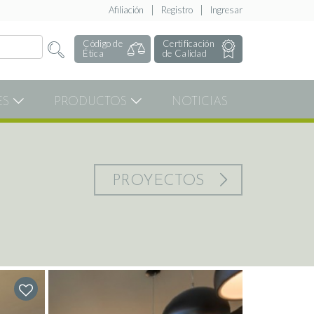
Afiliación
Registro
Ingresar
Código de
Certificación
Ética
de Calidad
ES
PRODUCTOS
NOTICIAS
PROYECTOS