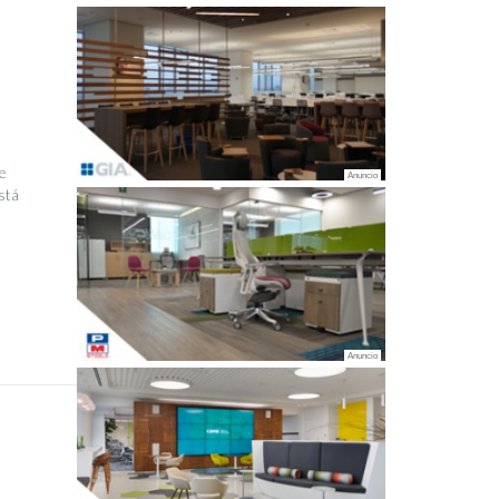
e
stá