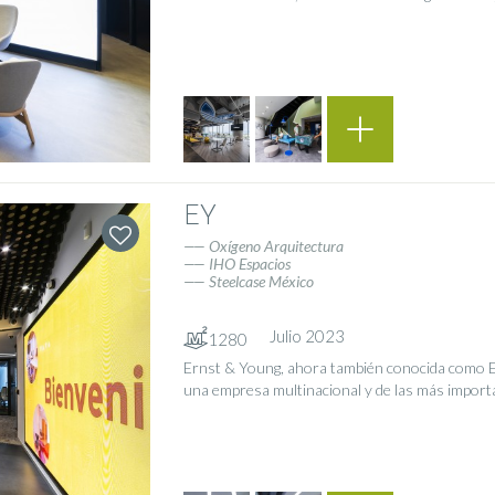
EY
Oxígeno Arquitectura
IHO Espacios
Steelcase México
Julio 2023
1280
Ernst & Young, ahora también conocida como 
una empresa multinacional y de las más important