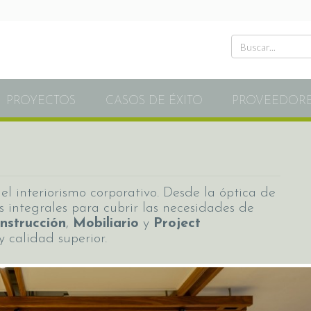
PROYECTOS
CASOS DE ÉXITO
PROVEEDOR
l interiorismo corporativo. Desde la óptica de
s integrales para cubrir las necesidades de
nstrucción
,
Mobiliario
y
Project
y calidad superior.