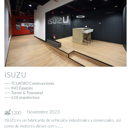
ISUZU
TCUATRO Construcciones
IHO Espacios
Turner & Townsend
618 arquitectura
Noviembre 2023
1200
ISUZU es un fabricante de vehículos industriales y comerciales, así
como de motores diésel, con s.......