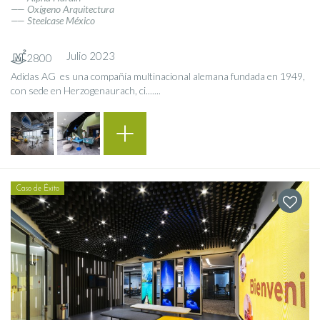
Oxígeno Arquitectura
Steelcase México
Julio 2023
2800
Adidas AG ​ es una compañía multinacional alemana fundada en 1949,
con sede en Herzogenaurach, ci.......
Caso de Éxito