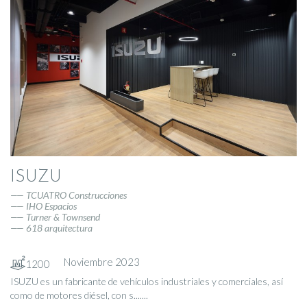
ISUZU
TCUATRO Construcciones
IHO Espacios
Turner & Townsend
618 arquitectura
Noviembre 2023
1200
ISUZU es un fabricante de vehículos industriales y comerciales, así
como de motores diésel, con s.......