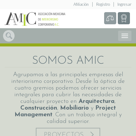
Afiliación
Registro
Ingresar
Abrir
Menú
SOMOS AMIC
Agrupamos a las principales empresas del
interiorismo corporativo. Desde la óptica de
cuatro gremios podemos ofrecer servicios
integrales para cubrir las necesidades de
cualquier proyecto en
Arquitectura
,
Construcción
,
Mobiliario
y
Project
Management
. Con un trabajo integral y
calidad superior.
PROYECTOS