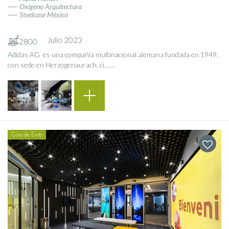
Oxígeno Arquitectura
Steelcase México
Julio 2023
2800
Adidas AG ​ es una compañía multinacional alemana fundada en 1949,
con sede en Herzogenaurach, ci.......
Caso de Éxito