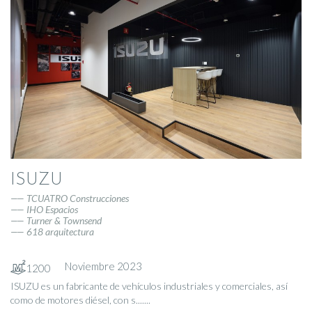
ISUZU
TCUATRO Construcciones
IHO Espacios
Turner & Townsend
618 arquitectura
Noviembre 2023
1200
ISUZU es un fabricante de vehículos industriales y comerciales, así
como de motores diésel, con s.......