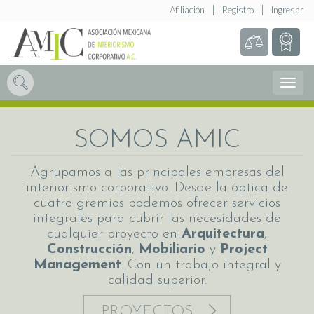
Afiliación
Registro
Ingresar
Abrir
Menú
SOMOS AMIC
Agrupamos a las principales empresas del
interiorismo corporativo. Desde la óptica de
cuatro gremios podemos ofrecer servicios
integrales para cubrir las necesidades de
cualquier proyecto en
Arquitectura
,
Construcción
,
Mobiliario
y
Project
Management
. Con un trabajo integral y
calidad superior.
PROYECTOS