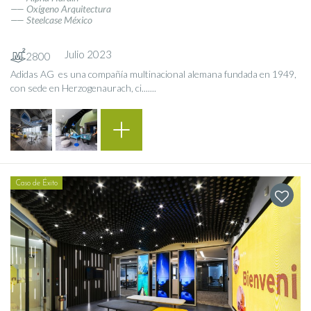
Oxígeno Arquitectura
Steelcase México
Julio 2023
2800
Adidas AG ​ es una compañía multinacional alemana fundada en 1949,
con sede en Herzogenaurach, ci.......
Caso de Éxito