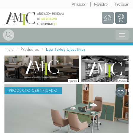
Afiliación
Registro
Ingresar
Abrir
Menú
Inicio
Productos
Escritorios Ejecutivos
PRODUCTO CERTIFICADO