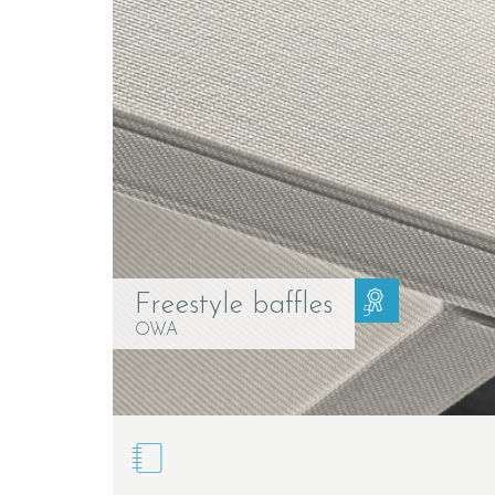
Freestyle baffles
5
OWA