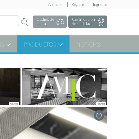
Afiliación
Registro
Ingresar
Código de
Certificación
Ética
de Calidad
ES
PRODUCTOS
NOTICIAS