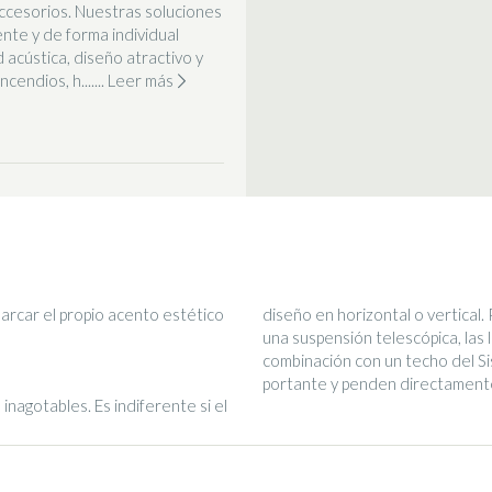
ccesorios. Nuestras soluciones
nte y de forma individual
d acústica, diseño atractivo y
endios, h.......
Leer más
arcar el propio acento estético
diseño en horizontal o vertical.
una suspensión telescópica, las
combinación con un techo del Si
portante y penden directamente
inagotables. Es indiferente si el