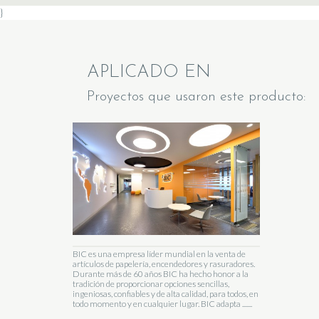
}
APLICADO EN
Proyectos que usaron este producto:
BIC es una empresa líder mundial en la venta de
artículos de papelería, encendedores y rasuradores.
Durante más de 60 años BIC ha hecho honor a la
tradición de proporcionar opciones sencillas,
ingeniosas, confiables y de alta calidad, para todos, en
todo momento y en cualquier lugar. BIC adapta .......