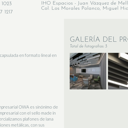
IHO Espacios - Juan Vázquez de Mell
 1023
Col. Los Morales Polanco, Miguel Hi
7 1217
GALERÍA DEL P
Total de fotografias: 3
ncapsulada en formato lineal en
mpresarial OWA es sinónimo de
mpresarial con el sello made in
rcializamos plafones de lana
uciones metálicas, con sus