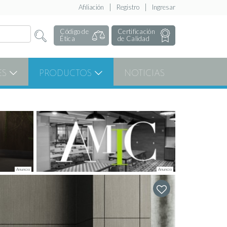
Afiliación
Registro
Ingresar
Código de
Certificación
Ética
de Calidad
ES
PRODUCTOS
NOTICIAS