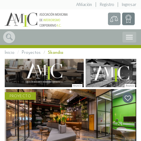
Afiliación
Registro
Ingresar
Abrir
Menú
Inicio
Proyectos
Skandia
PROYECTO