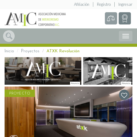
Afiliación
Registro
Ingresar
Abrir
Menú
Inicio
Proyectos
ATXK Revolución
PROYECTO