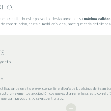
ITO.
 como resultado este proyecto, destacando por su
máxima calidad
 de construcción, hasta el mobiliario ideal, hace que cada detalle resal
ES
yecto.
RA
tilización de un sitio pre-existente. En el diseño de las oficinas de Beam S
ructura y elementos arquitectónicos que existían en el lugar, esto con el af
que son nuevos al sitio se encuentra la p....