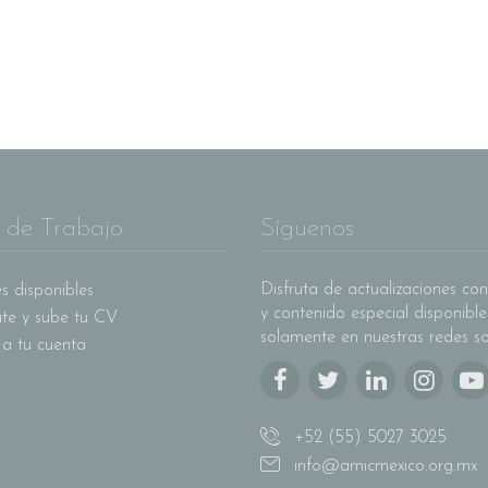
 de Trabajo
Síguenos
Disfruta de actualizaciones con
s disponibles
y contenido especial disponible
ate y sube tu CV
solamente en nuestras redes so
 a tu cuenta
+52 (55) 5027 3025
info@amicmexico.org.mx