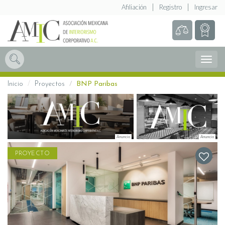
Afiliación
Registro
Ingresar
Abrir
Menú
Inicio
Proyectos
BNP Paribas
PROYECTO