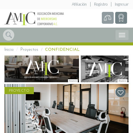
Afiliación
Registro
Ingresar
Abrir
Menú
Inicio
Proyectos
CONFIDENCIAL
PROYECTO