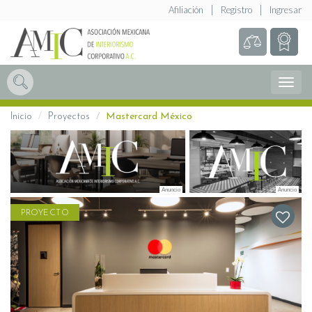
Afiliación
Registro
Ingresar
Abrir
Menú
Inicio
Proyectos
Mastercard México
PROYECTO