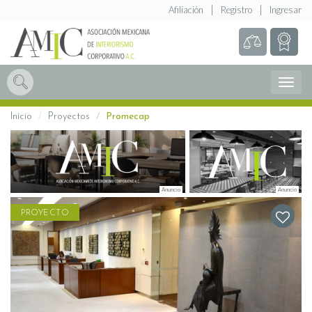
Afiliación
Registro
Ingresar
Abrir
Menú
Inicio
Proyectos
Promecap
PROYECTO