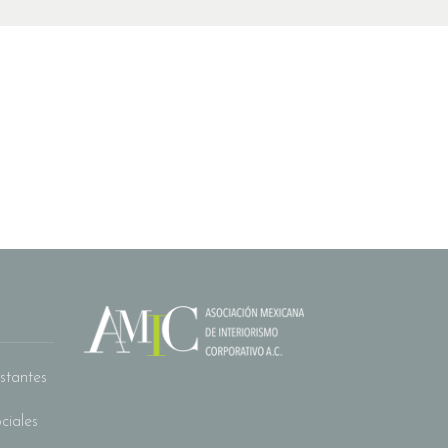
stantes
ciales