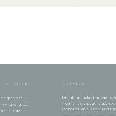
 de Trabajo
Síguenos
Disfruta de actualizaciones con
s disponibles
y contenido especial disponible
ate y sube tu CV
solamente en nuestras redes so
 a tu cuenta