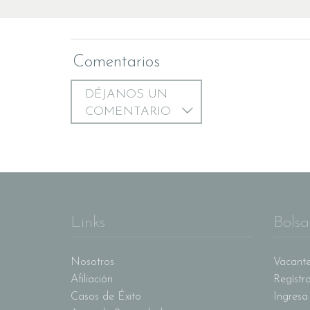
Comentarios
DÉJANOS UN
COMENTARIO
Links
Bolsa
Nosotros
Vacante
Afiliación
Regístr
Casos de Éxito
Ingresa