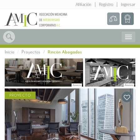
Afiliación
Registro
Ingresar
Abrir
Menú
Inicio
Proyectos
Rincón Abogados
PROYECTO