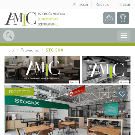
Afiliación
Registro
Ingresar
Abrir
Menú
Inicio
Proyectos
STOCKX
PROYECTO