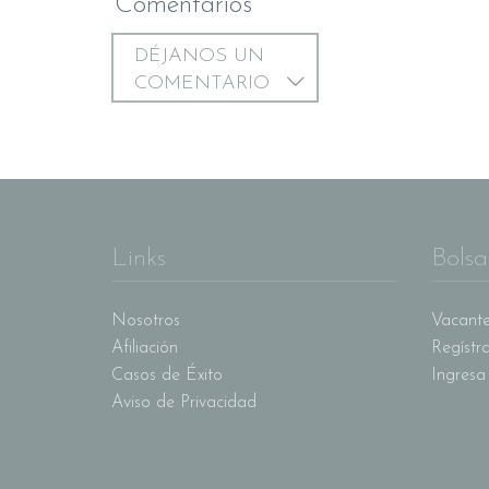
Comentarios
DÉJANOS UN
COMENTARIO
Links
Bolsa
Nosotros
Vacante
Afiliación
Regístr
Casos de Éxito
Ingresa
Aviso de Privacidad