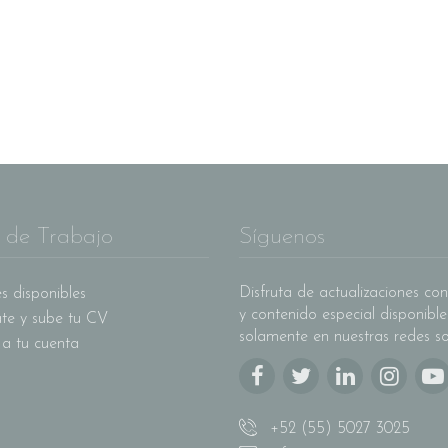
 de Trabajo
Síguenos
Disfruta de actualizaciones con
s disponibles
y contenido especial disponible
ate y sube tu CV
solamente en nuestras redes so
 a tu cuenta
+52 (55) 5027 3025