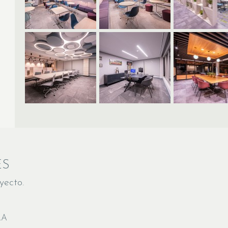
ES
yecto.
RA