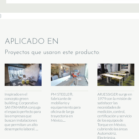
}
APLICADO EN
Proyectos que usaron este producto:
Inspirado en el
PM STEELE®,
ARJESSIGER surge en
concepto green
fabricante de
1979 con la misión de
building, Corporativo
mobiliario y
satisfacer las
SANTAMARIA conjuga
equipamiento para
necesidades de
el espacio perfecto para
oficina de larga
medición, control,
las empresas que
trayectoria en
certificación y servicio
buscan instalaciones
México.....
de los equipos de
que permitan un alto
Torque en México,
desempeño laboral. ....
cubriendo las áreas
Automotríz,
Electrónica,