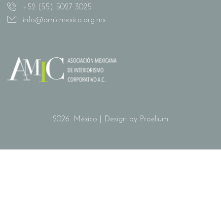
+52 (55) 5027 3025
info@amicmexico.org.mx
2026. México | Design by Proelium