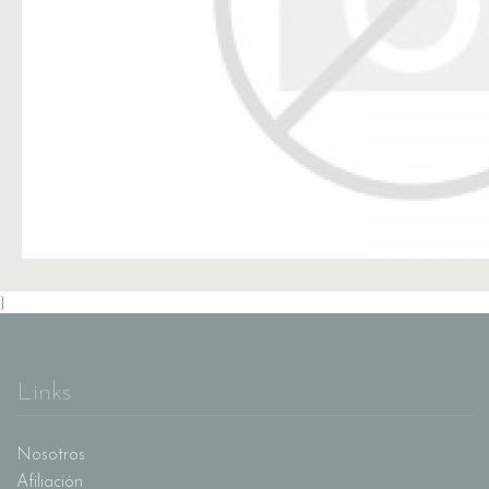
}
Links
Nosotros
Afiliación