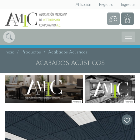
Afiliación
Registro
Ingresar
Abrir
Menú
Inicio
Productos
Acabados Acústicos
ACABADOS ACÚSTICOS