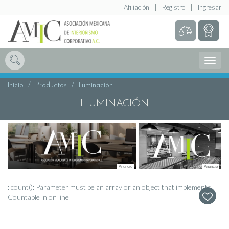
Afiliación
Registro
Ingresar
Abrir
Menú
Inicio
Productos
Iluminación
ILUMINACIÓN
: count(): Parameter must be an array or an object that implements
Countable in
on line
W