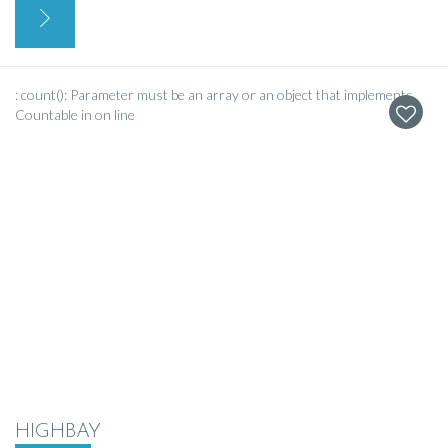
: count(): Parameter must be an array or an object that implements
Countable in
on line
W
HIGHBAY