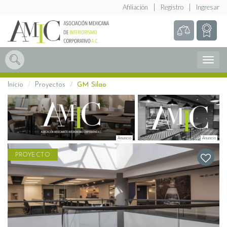
Afiliación
Registro
Ingresar
Abrir
Menú
Inicio
Proyectos
GM Silao
PROYECTO