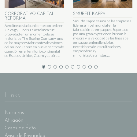
CORPORATIVO CAPITAL
SMURFIT KAPPA
REFORMA
Smurfit Kappa es una de las empresas
líderes a nivel mundial en la
Aerolínea estadounidense con sede en
fabricación de empaques. Soportado
Chicago, Illinois. La aerolínea fue
por una gran experiencia buscan la
propiedad en un momento de su
mejora y la velocidad de las líneas de
historia, de The Boeing Company, uno
empaque, entendiendo las
de los mayores fabricantes de aviones
necesidades de los cultivadores,
del mundo. Opera en nueve centros de
empacadores y
conexión en el territorio continental
minoristas/detallistas.....
de Estados Unidos, Guam y Japón. ....
Links
Nosotros
Afiliación
Casos de Éxito
Aviso de Privacidad