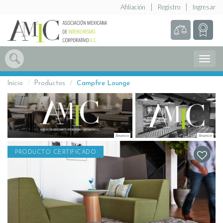
Afiliación
Registro
Ingresar
Abrir
Menú
Inicio
Productos
Campfire Lounge
PRODUCTO CERTIFICADO