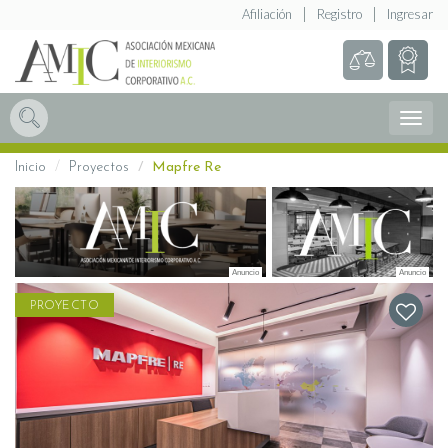
Afiliación
Registro
Ingresar
Abrir
Menú
Inicio
Proyectos
Mapfre Re
PROYECTO