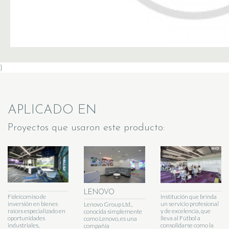
}
APLICADO EN
Proyectos que usaron este producto:
LENOVO
Fideicomiso de
Institución que brinda
inversión en bienes
un servicio profesional
Lenovo Group Ltd.,
raíces especializado en
y de excelencia, que
conocida simplemente
oportunidades
lleva al Fútbol a
como Lenovo, es una
industriales,
consolidarse como la
compañía