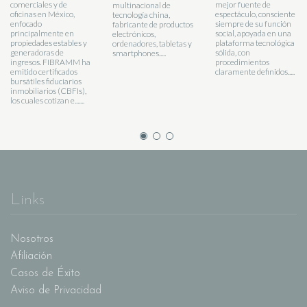
comerciales y de
mejor fuente de
multinacional de
oficinas en México,
espectáculo, consciente
tecnología china,
enfocado
siempre de su función
fabricante de productos
principalmente en
social, apoyada en una
electrónicos,
propiedades estables y
plataforma tecnológica
ordenadores, tabletas y
generadoras de
sólida, con
smartphones.....
ingresos. FIBRAMM ha
procedimientos
emitido certificados
claramente definidos.....
bursátiles fiduciarios
inmobiliarios (CBFIs),
los cuales cotizan e.......
Links
Nosotros
Afiliación
Casos de Éxito
Aviso de Privacidad