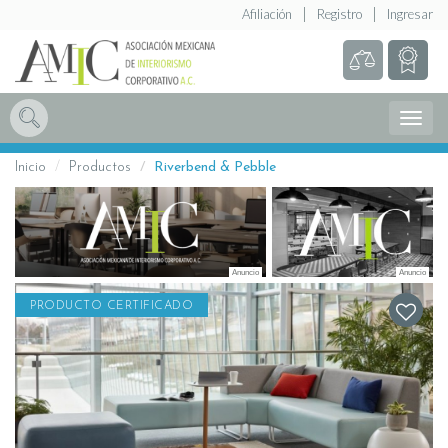
Afiliación
Registro
Ingresar
Abrir
Menú
Inicio
Productos
Riverbend & Pebble
PRODUCTO CERTIFICADO