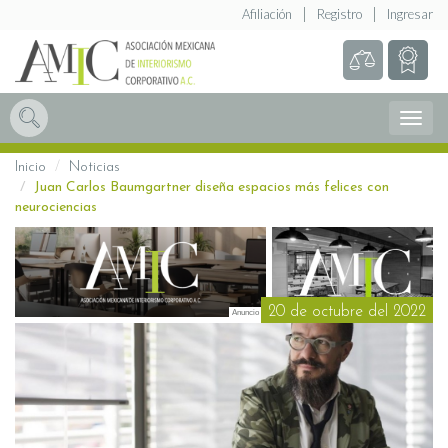
Afiliación
Registro
Ingresar
Abrir
Menú
Inicio
Noticias
Juan Carlos Baumgartner diseña espacios más felices con
neurociencias
20 de octubre del 2022