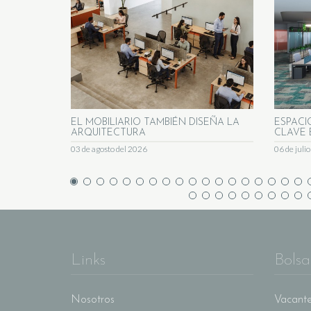
EL MOBILIARIO TAMBIÉN DISEÑA LA
ESPACI
ARQUITECTURA
CLAVE 
03 de agosto del 2026
06 de juli
Links
Bolsa
Nosotros
Vacante