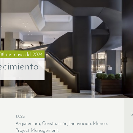
08 de mayo del 2024
ecimiento
G
TAGS:
Arquitectura
Construcción
Innovación
México
Project Management