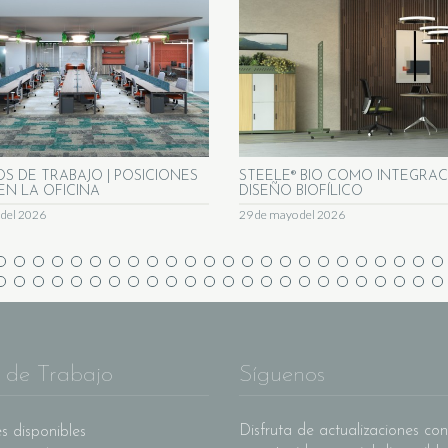
OS DE TRABAJO | POSICIONES
STEELE® BIO COMO INTEGRAC
EN LA OFICINA
DISEÑO BIOFÍLICO
o del 2026
29 de mayo del 2026
 de Trabajo
Síguenos
Disfruta de actualizaciones con
s disponibles