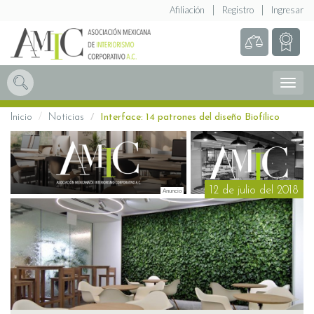
Afiliación
Registro
Ingresar
Abrir
Menú
Inicio
Noticias
Interface: 14 patrones del diseño Biofílico
12 de julio del 2018