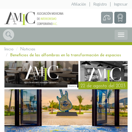
Afiliación
Registro
Ingresar
Abrir
Menú
Inicio
Noticias
Beneficios de las alfombras en la transformación de espacios
22 de agosto del 2023