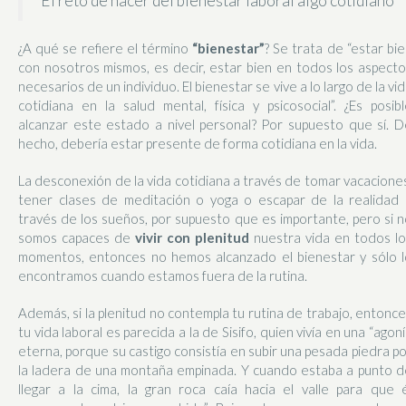
El reto de hacer del bienestar laboral algo cotidiano
¿A qué se refiere el término
“bienestar”
? Se trata de “estar bi
con nosotros mismos, es decir, estar bien en todos los aspect
necesarios de un individuo. El bienestar se vive a lo largo de la vi
cotidiana en la salud mental, física y psicosocial”. ¿Es posib
alcanzar este estado a nivel personal? Por supuesto que sí. D
hecho, debería estar presente de forma cotidiana en la vida.
La desconexión de la vida cotidiana a través de tomar vacacione
tener clases de meditación o yoga o escapar de la realidad 
través de los sueños, por supuesto que es importante, pero si 
somos capaces de
vivir con plenitud
nuestra vida en todos lo
momentos, entonces no hemos alcanzado el bienestar y sólo l
encontramos cuando estamos fuera de la rutina.
Además, si la plenitud no contempla tu rutina de trabajo, entonc
tu vida laboral es parecida a la de Sisifo, quien vivía en una “agon
eterna, porque su castigo consistía en subir una pesada piedra p
la ladera de una montaña empinada. Y cuando estaba a punto d
llegar a la cima, la gran roca caía hacia el valle para que é