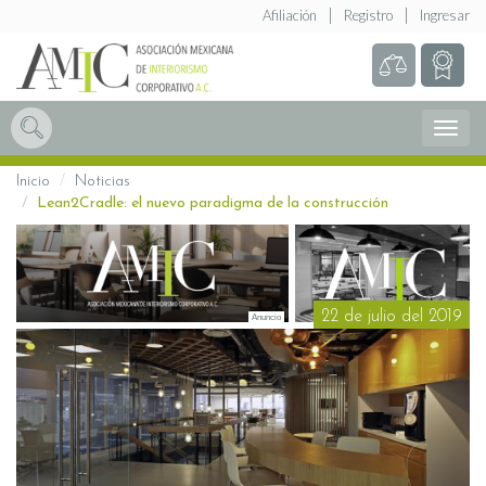
Afiliación
Registro
Ingresar
Abrir
Menú
Inicio
Noticias
Lean2Cradle: el nuevo paradigma de la construcción
22 de julio del 2019