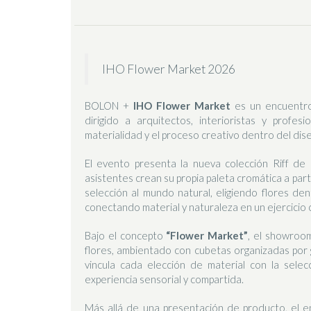
IHO Flower Market 2026
BOLON +
IHO
Flower Market
es un encuentro
dirigido a arquitectos, interioristas y profes
materialidad y el proceso creativo dentro del d
El evento presenta la nueva colección Riff de 
asistentes crean su propia paleta cromática a par
selección al mundo natural, eligiendo flores d
conectando material y naturaleza en un ejercicio c
Bajo el concepto
“Flower Market”
, el showroo
flores, ambientado con cubetas organizadas por 
vincula cada elección de material con la sele
experiencia sensorial y compartida.
Más allá de una presentación de producto, el en