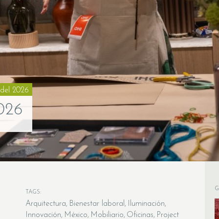
del 2026
026
G
TAGS:
Arquitectura
Bienestar laboral
Iluminación
Innovación
México
Mobiliario
Oficinas
Project