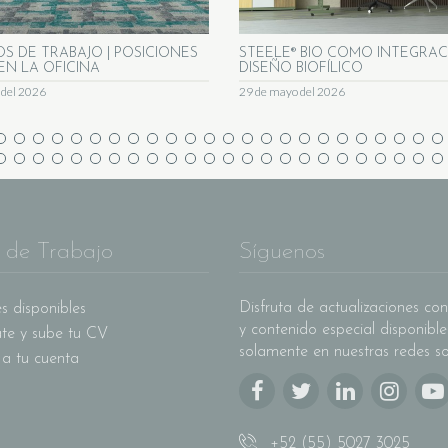
OS DE TRABAJO | POSICIONES
STEELE® BIO COMO INTEGRAC
EN LA OFICINA
DISEÑO BIOFÍLICO
o del 2026
29 de mayo del 2026
 de Trabajo
Síguenos
Disfruta de actualizaciones con
s disponibles
y contenido especial disponible
ate y sube tu CV
solamente en nuestras redes so
 a tu cuenta
+52 (55) 5027 3025