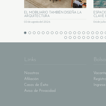
EL MOBILIARIO TAMBIÉN DISEÑA LA
ESPACI
ARQUITECTURA
CLAVE 
03 de agosto del 2026
06 de juli
Links
Bolsa
Nosotros
Vacante
Afiliación
Regístr
Casos de Éxito
Ingresa
Aviso de Privacidad