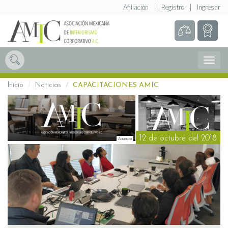
Afiliación
Registro
Ingresar
Abrir
Menú
Inicio
Noticias
CAPACITACIONES AMIC
12 de octubre del 2018