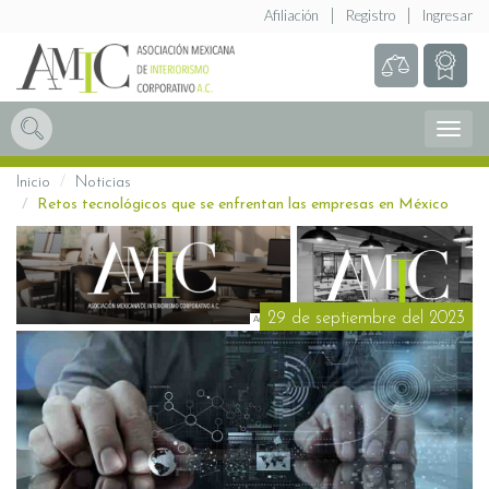
Afiliación
Registro
Ingresar
Abrir
Menú
Inicio
Noticias
Retos tecnológicos que se enfrentan las empresas en México
29 de septiembre del 2023