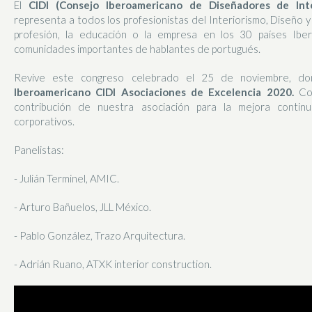
El
CIDI (Consejo Iberoamericano de Diseñadores de Int
representa a todos los profesionistas del Interiorismo, Diseño y
profesión, la educación o la empresa en los 30 países Iber
comunidades importantes de hablantes de portugués.
Revive este congreso celebrado el 25 de noviembre, 
Iberoamericano CIDI Asociaciones de Excelencia 2020.
Co
contribución de nuestra asociación para la mejora contin
corporativos.
Panelistas:
- Julián Terminel, AMIC.
- Arturo Bañuelos, JLL México.
- Pablo González, Trazo Arquitectura.
- Adrián Ruano, ATXK interior construction.